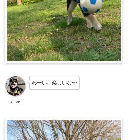
わーい♩楽しいな〜
だいず