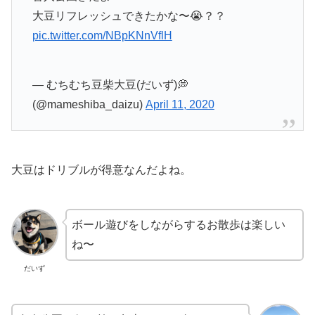
大豆リフレッシュできたかな〜😭？？
pic.twitter.com/NBpKNnVflH
— むちむち豆柴大豆(だいず)💭
(@mameshiba_daizu)
April 11, 2020
大豆はドリブルが得意なんだよね。
ボール遊びをしながらするお散歩は楽しい
ね〜
だいず