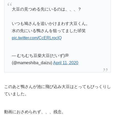
大豆の見つめる先にいるのは、、、？
いつも鳩さんを追いかけまわす大豆くん。
水の先にいる鴨さんを狙ってました🤣笑
pic.twitter.com/CcERLroclQ
— むちむち豆柴大豆(だいず)💭
(@mameshiba_daizu)
April 11, 2020
このあと鴨さんが池に飛び込み大豆はとってもびっくりし
ていました。
動画におさめられず、、、残念。