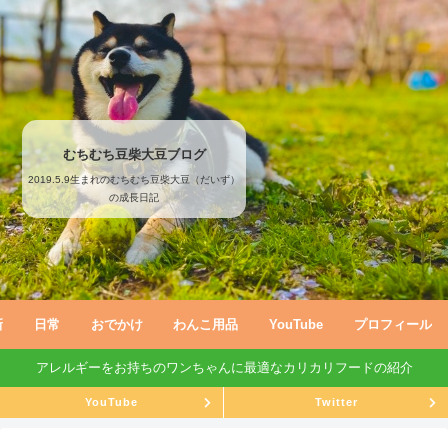
むちむち豆柴大豆ブログ
2019.5.9生まれのむちむち豆柴大豆（だいず）
の成長日記
新
日常
おでかけ
わんこ用品
YouTube
プロフィール
アレルギーをお持ちのワンちゃんに最適なカリカリフードの紹介
YouTube
Twitter