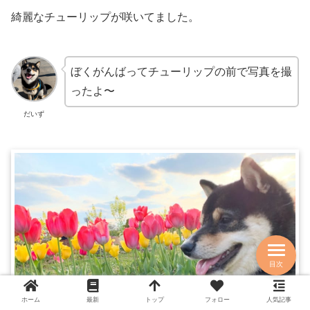
綺麗なチューリップが咲いてました。
ぼくがんばってチューリップの前で写真を撮
ったよ〜
だいず
目次
ホーム
最新
トップ
フォロー
人気記事