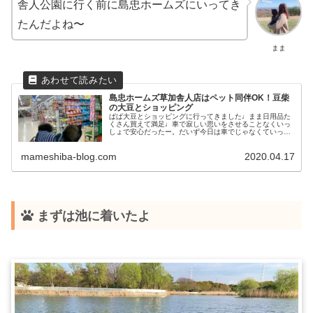
舎人公園に行く前に島忠ホームズにいってき
たんだよね〜
まま
島忠ホームズ草加舎人店はペット同伴OK！豆柴
の大豆とショッピング
ぱぱ大豆とショッピングに行ってきました♩まま日用品た
くさん買えて満足♩車で寂しい思いをさせることなくいっ
しょで安心だったー。だいず今日は車でじゃなくていっし
ょに買い物ができて嬉しかったよ。島忠ホームズ草加舎人
店はペット同伴OKなんです。いつ...
mameshiba-blog.com
2020.04.17
まずは池に着いたよ