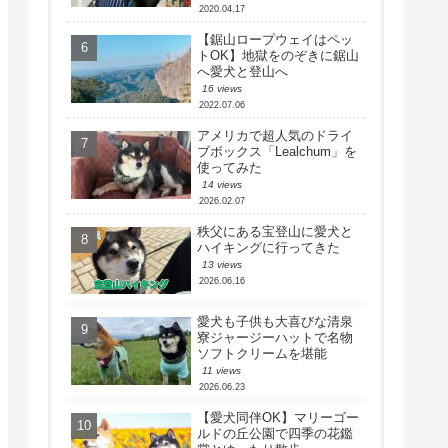
2020.04.17
【鋸山ロープウェイはペッ
トOK】地獄をのぞきに鋸山
へ愛犬と登山へ
16 views
2022.07.06
アメリカで超人気のドライ
ブボックス「Lealchum」を
使ってみた
14 views
2026.02.07
秩父にある宝登山に愛犬と
ハイキングに行ってきた
13 views
2026.06.16
愛犬も子供も大喜びな清泉
寮ジャージーハットで名物
ソフトクリームを堪能
11 views
2026.06.23
【愛犬同伴OK】マリーゴー
ルドの丘公園で四季の花鑑