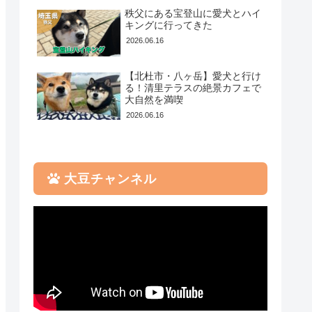
【豊洲・BBQ】愛犬と行け
幕張のアパホテルに宿泊！
秩父にある宝登山に愛犬とハイ
る！THE BBQ BEACH
実はペットと泊まれてお部
キングに行ってきた
TOYOSUに行ってきました
屋の目の前にはドッグラン
2026.06.16
73 views
2942 views
2020.08.05
2020.03.24
【北杜市・八ヶ岳】愛犬と行け
アメリカで超人気のドライ
【飯能・吾妻峡】愛犬との
る！清里テラスの絶景カフェで
ブボックス「Lealchum」を
川遊びにおすすめ！BBQも
大自然を満喫
使ってみた
できる絶景＆秘境スポット
でした
66 views
2026.06.16
2890 views
2026.02.07
2020.08.23
【鋸山ロープウェイはペッ
トOK】地獄をのぞきに鋸山
【富士芝桜まつり】愛犬の
へ愛犬と登山へ
大豆と芝桜と富士山を堪能
大豆チャンネル
してきました
50 views
2578 views
2022.07.06
2022.06.30
愛犬も子供も大喜びな清泉
寮ジャージーハットで名物
【シェラトングランデ東京
ソフトクリームを堪能
ベイ】夢の国へ！愛犬とデ
ィズニー旅行にいってきま
47 views
した
2026.06.23
2520 views
【飯能・吾妻峡】愛犬との
2020.10.27
川遊びにおすすめ！BBQも
できる絶景＆秘境スポット
軽井沢マリオットホテルの