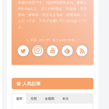
豆柴の大豆です。2019年5月生まれ、体重は
約6.4kgだよ。ぼくの特徴は「耳短め・毛量
多め・鼻短め・顔まんまるめ・尻尾太め」な
んだってさ。ブログを書いているのはパパだ
よ。
大豆（だいず）をフォローする
人気記事
週間
月間
全期間
本日