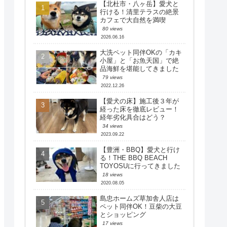
【北杜市・八ヶ岳】愛犬と
行ける！清里テラスの絶景
カフェで大自然を満喫
80 views
2026.06.16
大洗ペット同伴OKの「カキ
小屋」と「お魚天国」で絶
品海鮮を堪能してきました
79 views
2022.12.26
【愛犬の床】施工後３年が
経った床を徹底レビュー！
経年劣化具合はどう？
34 views
2023.09.22
【豊洲・BBQ】愛犬と行け
る！THE BBQ BEACH
TOYOSUに行ってきました
18 views
2020.08.05
島忠ホームズ草加舎人店は
ペット同伴OK！豆柴の大豆
とショッピング
17 views