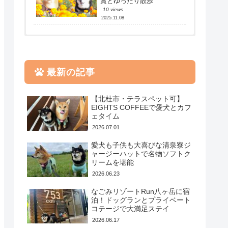
賞とゆったり散歩
10 views
2025.11.08
【北杜市・八ヶ岳】愛犬と
大洗ペット同伴OKの「カキ
大洗ペット同伴OKの「カキ
行ける！清里テラスの絶景
小屋」と「お魚天国」で絶
小屋」と「お魚天国」で絶
カフェで大自然を満喫
品海鮮を堪能してきました
品海鮮を堪能してきました
325 views
17645 views
3 views
最新の記事
2026.06.16
2022.12.26
2022.12.26
大洗ペット同伴OKの「カキ
島忠ホームズ草加舎人店は
【北杜市・八ヶ岳】愛犬と
【北杜市・テラスペット可】
小屋」と「お魚天国」で絶
ペット同伴OK！豆柴の大豆
行ける！清里テラスの絶景
品海鮮を堪能してきました
とショッピング
カフェで大自然を満喫
EIGHTS COFFEEで愛犬とカフ
ェタイム
265 views
4727 views
3 views
2022.12.26
2020.04.17
2026.06.16
2026.07.01
【愛犬の床】施工後３年が
【鋸山ロープウェイはペッ
【愛犬の床】新居に引越
愛犬も子供も大喜びな清泉寮ジ
経った床を徹底レビュー！
トOK】地獄をのぞきに鋸山
し！愛犬のためにフローリ
ャージーハットで名物ソフトク
経年劣化具合はどう？
へ愛犬と登山へ
ングを大改造
リームを堪能
100 views
4141 views
1 view
2026.06.23
2023.09.22
2022.07.06
2020.09.18
島忠ホームズ草加舎人店は
【豊洲・BBQ】愛犬と行け
なごみリゾートRun八ヶ岳に宿
ペット同伴OK！豆柴の大豆
る！THE BBQ BEACH
泊！ドッグランとプライベート
とショッピング
TOYOSUに行ってきました
コテージで大満足ステイ
94 views
3005 views
2026.06.17
2020.04.17
2020.08.05