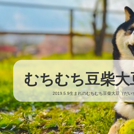
むちむち豆柴大
2019.5.9生まれのむちむち豆柴大豆（だ