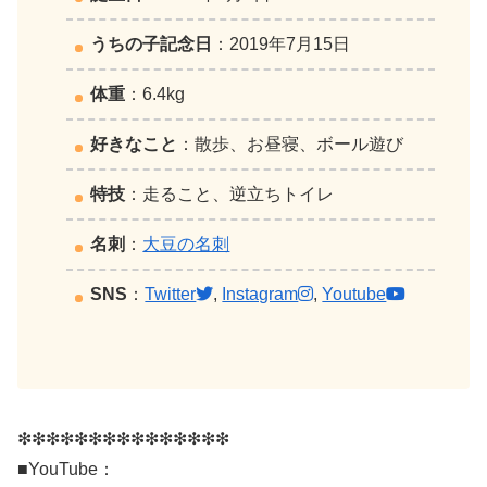
うちの子記念日
：2019年7月15日
体重
：6.4kg
好きなこと
：散歩、お昼寝、ボール遊び
特技
：走ること、逆立ちトイレ
名刺
：
大豆の名刺
SNS
：
Twitter
,
Instagram
,
Youtube
❇︎❇︎❇︎❇︎❇︎❇︎❇︎❇︎❇︎❇︎❇︎❇︎❇︎❇︎❇︎
■YouTube：