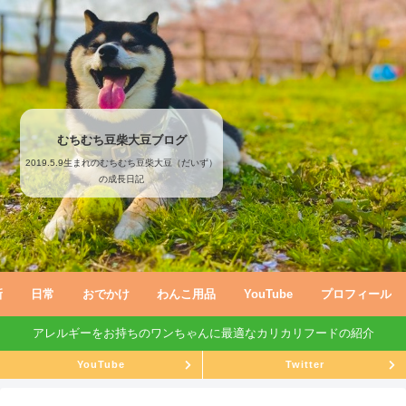
むちむち豆柴大豆ブログ
2019.5.9生まれのむちむち豆柴大豆（だいず）
の成長日記
新
日常
おでかけ
わんこ用品
YouTube
プロフィール
アレルギーをお持ちのワンちゃんに最適なカリカリフードの紹介
YouTube
Twitter