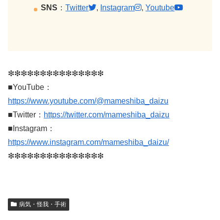
SNS
：
Twitter
,
Instagram
,
Youtube
❇︎❇︎❇︎❇︎❇︎❇︎❇︎❇︎❇︎❇︎❇︎❇︎❇︎❇︎❇︎
■YouTube：
https://www.youtube.com/@mameshiba_daizu
■Twitter：
https://twitter.com/mameshiba_daizu
■Instagram：
https://www.instagram.com/mameshiba_daizu/
❇︎❇︎❇︎❇︎❇︎❇︎❇︎❇︎❇︎❇︎❇︎❇︎❇︎❇︎❇︎
病気・怪我・手術