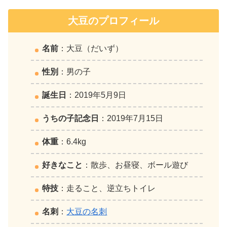
大豆のプロフィール
名前
：大豆（だいず）
性別
：男の子
誕生日
：2019年5月9日
うちの子記念日
：2019年7月15日
体重
：6.4kg
好きなこと
：散歩、お昼寝、ボール遊び
特技
：走ること、逆立ちトイレ
名刺
：
大豆の名刺