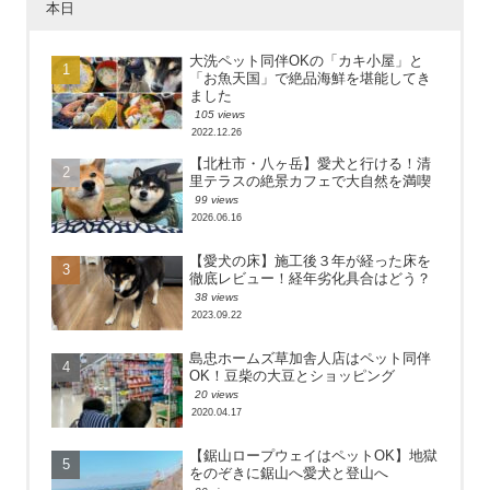
本日
大洗ペット同伴OKの「カキ小屋」と
「お魚天国」で絶品海鮮を堪能してき
ました
105 views
2022.12.26
【北杜市・八ヶ岳】愛犬と行ける！清
里テラスの絶景カフェで大自然を満喫
99 views
2026.06.16
【愛犬の床】施工後３年が経った床を
徹底レビュー！経年劣化具合はどう？
38 views
2023.09.22
島忠ホームズ草加舎人店はペット同伴
OK！豆柴の大豆とショッピング
20 views
2020.04.17
【鋸山ロープウェイはペットOK】地獄
をのぞきに鋸山へ愛犬と登山へ