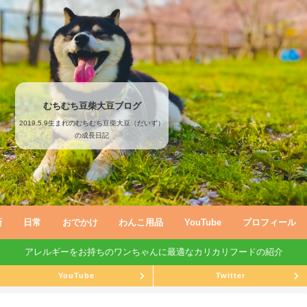
むちむち豆柴大豆ブログ
2019.5.9生まれのむちむち豆柴大豆（だいず）
の成長日記
新
日常
おでかけ
わんこ用品
YouTube
プロフィール
アレルギーをお持ちのワンちゃんに最適なカリカリフードの紹介
YouTube
Twitter