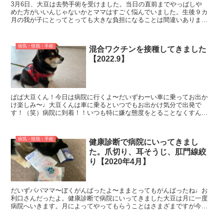
3月6日、大豆は去勢手術を受けました。当日の直前までやっぱしや
めた方がいいんじゃないかとママはすごく悩んでいました。生後９カ
月の我が子にとってとっても大きな負担になることは間違いありませ
ん。そんな我が家が我が子の去勢手術を決断し手術当日まで...
病気・怪我・手術
混合ワクチンを接種してきました
【2022.9】
ぱぱ大豆くん！今日は病院に行くよ〜だいずわーい車に乗ってお出か
け楽しみ〜♩大豆くんは車に乗るといつでもお出かけ気分で出発で
す！（笑）病院に到着！！いつも特に嫌な態度をとることなくすんな
りと病院に入ってくれる大豆くん！偉いぞ大豆！！今日は混合...
病気・怪我・手術
健康診断で病院にいってきまし
た。爪切り、耳そうじ、肛門線絞
り【2020年4月】
だいずパパママ〜ぼくがんばったよ〜ままとってもがんばったね♩お
利口さんだったよ。健康診断で病院にいってきました大豆は月に一度
病院へいきます。月によってやってもらうことはさまざまですが今月
は4月ということもあり初めてのことがたくさんでした。ぱ...