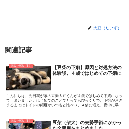
大豆（だいず）
関連記事
病気・怪我・手術
【豆柴の下痢】原因と対処方法の
体験談。４歳ではじめての下痢に
こんにちは。先日我が家の豆柴大豆くんが４歳ではじめて下痢になっ
てしまいました。はじめてのことでとってもびっくりで、下痢がおさ
まるまではトイレの頻度がいつもと比べ３、４倍に増え、夜中に早朝
にたくさん散歩にいきました。そのときの様子を記事に残し...
病気・怪我・手術
豆柴（柴犬）の去勢手術にかかっ
た全費用をまとめました