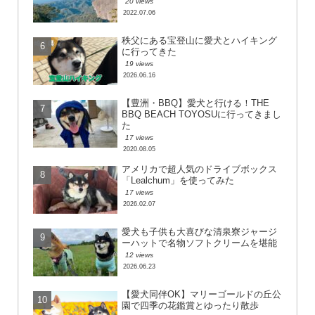
20 views
2022.07.06
秩父にある宝登山に愛犬とハイキング
に行ってきた
19 views
2026.06.16
【豊洲・BBQ】愛犬と行ける！THE
BBQ BEACH TOYOSUに行ってきまし
た
17 views
2020.08.05
アメリカで超人気のドライブボックス
「Lealchum」を使ってみた
17 views
2026.02.07
愛犬も子供も大喜びな清泉寮ジャージ
ーハットで名物ソフトクリームを堪能
12 views
2026.06.23
【愛犬同伴OK】マリーゴールドの丘公
園で四季の花鑑賞とゆったり散歩