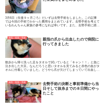
3月6日（生後９ヶ月ごろ）だいずは去勢手術をしました。この記事
では今回の手術でかかった費用をまとめています。去勢手術を考えて
いるわんちゃん家族の参考になれば幸いです。また、去勢手術に踏み
切ったとき大豆家族はどういった気持ちだったのかなどの思...
病気・怪我・手術
親指の爪から出血したので病院に
行ってきました
散歩から帰り洗った足をタオルで拭いていると「キャン！！」と急に
泣き出した大豆。なんだろうと思いタオルを見てみると赤色の血がタ
オルに付着していました。どうやら爪が欠けてしまっていて出血して
いたようです。心配でしたので病院にいってきました。足の...
病気・怪我・手術
去勢手術の決断と事前準備から当
日そして抜糸までの８日間にやっ
たこと