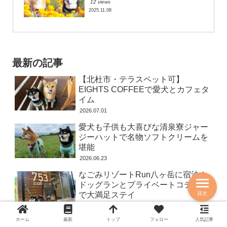
12 views
2025.11.08
【北杜市・八ヶ岳】愛犬と行ける！清
大洗ペット同伴OKの「カキ小屋」と
【北杜市・八ヶ岳】愛犬と行ける！清
里テラスの絶景カフェで大自然を満喫
「お魚天国」で絶品海鮮を堪能してき
里テラスの絶景カフェで大自然を満喫
ました
350 views
20 views
最新の記事
17679 views
2026.06.16
2026.06.16
2022.12.26
【北杜市・テラスペット可】
大洗ペット同伴OKの「カキ小屋」と
大洗ペット同伴OKの「カキ小屋」と
島忠ホームズ草加舎人店はペット同伴
EIGHTS COFFEEで愛犬とカフェタ
「お魚天国」で絶品海鮮を堪能してき
「お魚天国」で絶品海鮮を堪能してき
OK！豆柴の大豆とショッピング
ました
ました
イム
4732 views
292 views
19 views
2026.07.01
2020.04.17
2022.12.26
2022.12.26
愛犬も子供も大喜びな清泉寮ジャー
【愛犬の床】施工後３年が経った床を
【鋸山ロープウェイはペットOK】地獄
秩父にある宝登山に愛犬とハイキング
ジーハットで名物ソフトクリームを
徹底レビュー！経年劣化具合はどう？
をのぞきに鋸山へ愛犬と登山へ
に行ってきた
堪能
104 views
4145 views
4 views
2023.09.22
2022.07.06
2026.06.16
2026.06.23
なごみリゾートRun八ヶ岳に宿泊！
島忠ホームズ草加舎人店はペット同伴
【豊洲・BBQ】愛犬と行ける！THE
島忠ホームズ草加舎人店はペット同伴
OK！豆柴の大豆とショッピング
BBQ BEACH TOYOSUに行ってきまし
OK！豆柴の大豆とショッピング
ドッグランとプライベートコテージ
た
95 views
3 views
目次
で大満足ステイ
3007 views
2020.04.17
2020.04.17
2026.06.17
2020.08.05
【豊洲・BBQ】愛犬と行ける！THE
アメリカで超人気のドライブボックス
ホーム
最新
トップ
フォロー
人気記事
秩父にある宝登山に愛犬とハイキン
幕張のアパホテルに宿泊！実はペット