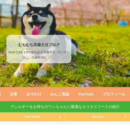
むちむち豆柴大豆ブログ
2019.5.9生まれのむちむち豆柴大豆（だいず）
の成長日記
新
日常
おでかけ
わんこ用品
YouTube
プロフィール
アレルギーをお持ちのワンちゃんに最適なカリカリフードの紹介
YouTube
Twitter