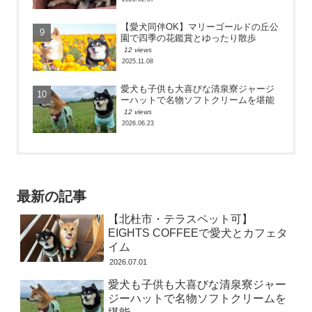
【愛犬同伴OK】マリーゴールドの丘公
園で四季の花鑑賞とゆったり散歩
12 views
2025.11.08
愛犬も子供も大喜びな清泉寮ジャージ
ーハットで名物ソフトクリームを堪能
12 views
2026.06.23
【北杜市・八ヶ岳】愛犬と行ける！清
大洗ペット同伴OKの「カキ小屋」と
【北杜市・八ヶ岳】愛犬と行ける！清
里テラスの絶景カフェで大自然を満喫
「お魚天国」で絶品海鮮を堪能してき
里テラスの絶景カフェで大自然を満喫
ました
350 views
20 views
最新の記事
17671 views
2026.06.16
2026.06.16
2022.12.26
【北杜市・テラスペット可】
大洗ペット同伴OKの「カキ小屋」と
大洗ペット同伴OKの「カキ小屋」と
島忠ホームズ草加舎人店はペット同伴
EIGHTS COFFEEで愛犬とカフェタ
「お魚天国」で絶品海鮮を堪能してき
「お魚天国」で絶品海鮮を堪能してき
OK！豆柴の大豆とショッピング
ました
ました
イム
4732 views
284 views
19 views
2026.07.01
2020.04.17
2022.12.26
2022.12.26
愛犬も子供も大喜びな清泉寮ジャー
【愛犬の床】施工後３年が経った床を
【鋸山ロープウェイはペットOK】地獄
秩父にある宝登山に愛犬とハイキング
ジーハットで名物ソフトクリームを
徹底レビュー！経年劣化具合はどう？
をのぞきに鋸山へ愛犬と登山へ
に行ってきた
103 views
4144 views
4 views