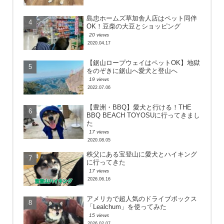
島忠ホームズ草加舎人店はペット同伴
OK！豆柴の大豆とショッピング
20 views
2020.04.17
【鋸山ロープウェイはペットOK】地獄
をのぞきに鋸山へ愛犬と登山へ
19 views
2022.07.06
【豊洲・BBQ】愛犬と行ける！THE
BBQ BEACH TOYOSUに行ってきまし
た
17 views
2020.08.05
秩父にある宝登山に愛犬とハイキング
に行ってきた
17 views
2026.06.16
アメリカで超人気のドライブボックス
「Lealchum」を使ってみた
15 views
2026.02.07