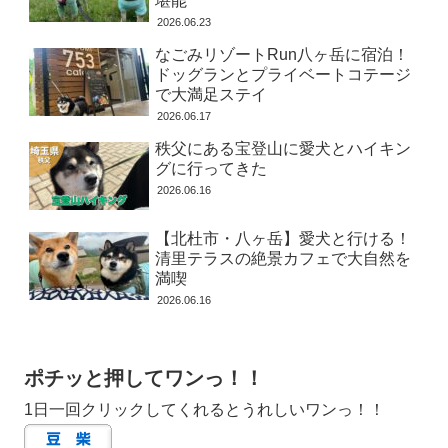
堪能
2023.09.22
2022.07.06
2026.06.16
2026.06.23
なごみリゾートRun八ヶ岳に宿泊！
島忠ホームズ草加舎人店はペット同伴
【豊洲・BBQ】愛犬と行ける！THE
島忠ホームズ草加舎人店はペット同伴
OK！豆柴の大豆とショッピング
BBQ BEACH TOYOSUに行ってきまし
OK！豆柴の大豆とショッピング
ドッグランとプライベートコテージ
た
95 views
3 views
で大満足ステイ
3007 views
2020.04.17
2020.04.17
2026.06.17
2020.08.05
【豊洲・BBQ】愛犬と行ける！THE
アメリカで超人気のドライブボックス
秩父にある宝登山に愛犬とハイキン
幕張のアパホテルに宿泊！実はペット
BBQ BEACH TOYOSUに行ってきまし
「Lealchum」を使ってみた
と泊まれてお部屋の目の前にはドッグ
グに行ってきた
た
3 views
ラン
2026.06.16
72 views
2026.02.07
2942 views
2020.08.05
2020.03.24
【愛犬の床】施工後３年が経った床を
【北杜市・八ヶ岳】愛犬と行ける！
アメリカで超人気のドライブボックス
【飯能・吾妻峡】愛犬との川遊びにお
徹底レビュー！経年劣化具合はどう？
「Lealchum」を使ってみた
清里テラスの絶景カフェで大自然を
すすめ！BBQもできる絶景＆秘境スポ
3 views
66 views
ットでした
満喫
2023.09.22
2026.02.07
2892 views
2026.06.16
2020.08.23
【三浦海岸・Blue Moon】ペット同伴
【鋸山ロープウェイはペットOK】地獄
【富士芝桜まつり】愛犬の大豆と芝桜
OK！トーストとパンケーキが最高でし
をのぞきに鋸山へ愛犬と登山へ
と富士山を堪能してきました
た
50 views
2578 views
3 views
ポチッと押してワンっ！！
2022.07.06
2022.06.30
2020.03.31
1日一回クリックしてくれるとうれしいワンっ！！
愛犬も子供も大喜びな清泉寮ジャージ
テラス犬OK！西湖いやしの里根場で富
【シェラトングランデ東京ベイ】夢の
ーハットで名物ソフトクリームを堪能
士山を眺めながらのんびりお食事
国へ！愛犬とディズニー旅行にいって