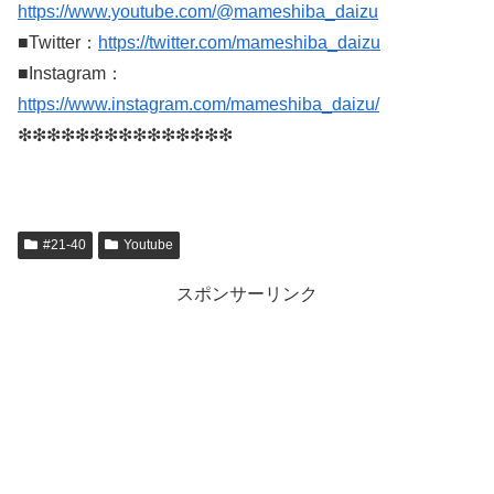
https://www.youtube.com/@mameshiba_daizu
■Twitter：
https://twitter.com/mameshiba_daizu
■Instagram：
https://www.instagram.com/mameshiba_daizu/
❇︎❇︎❇︎❇︎❇︎❇︎❇︎❇︎❇︎❇︎❇︎❇︎❇︎❇︎❇︎
#21-40
Youtube
スポンサーリンク