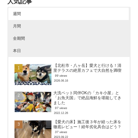
人気記事
週間
月間
全期間
本日
【北杜市・八ヶ岳】愛犬と行ける！清
里テラスの絶景カフェで大自然を満喫
99 views
2026.06.16
大洗ペット同伴OKの「カキ小屋」と
「お魚天国」で絶品海鮮を堪能してき
ました
97 views
2022.12.26
【愛犬の床】施工後３年が経った床を
徹底レビュー！経年劣化具合はどう？
37 views
2023.09.22