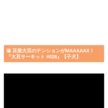
豆柴大豆のテンションがMAAAAAX！
『大豆サーキット #028』【子犬】