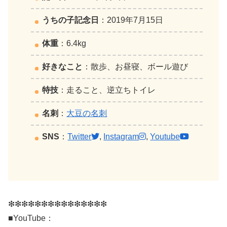
うちの子記念日
：2019年7月15日
体重
：6.4kg
好きなこと
：散歩、お昼寝、ボール遊び
特技
：走ること、逆立ちトイレ
名刺
：
大豆の名刺
SNS
：
Twitter
,
Instagram
,
Youtube
❇︎❇︎❇︎❇︎❇︎❇︎❇︎❇︎❇︎❇︎❇︎❇︎❇︎❇︎❇︎
■YouTube：