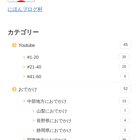
48 views
2 views
きました
2026.06.23
2022.07.13
にほんブログ村
2520 views
2020.10.27
【飯能・吾妻峡】愛犬との川遊びにお
【愛犬と行く伊豆高原旅行】東急バケ
軽井沢マリオットホテルのドッグコテ
すすめ！BBQもできる絶景＆秘境スポ
ーションズ伊豆高原に泊まってきまし
ージに宿泊！ドッグランもありました
ットでした
た！
カテゴリー
2271 views
48 views
2 views
2021.12.09
2020.08.23
2025.04.18
Youtube
45
秩父にある宝登山に愛犬とハイキング
【愛犬同伴OK】マリーゴールドの丘公
わん’ｓＬＡＮＤ三浦海岸に宿泊！ドッ
に行ってきた
園で四季の花鑑賞とゆったり散歩
グランもあって海も歩いて行けました
#1-20
20
37 views
2 views
2238 views
2026.06.16
2025.11.08
2020.03.29
#21-40
20
#41-60
5
おでかけ
52
中部地方におでかけ
13
山梨におでかけ
7
長野県におでかけ
4
静岡県におでかけ
2
39